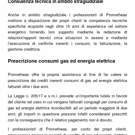
Consulenza tecnica in ambito stragiudiziale
Anche in ambito stragiudiziale i professionisti di Prometheas
mettono a disposizione dei propri clienti le competenze tecniche
specifiche acquisite negli oltre 15 anni di esperienza nel settore
energetico fornendo loro supporto mediante la redazione di
relazioni/rapporti tecnici circa situazioni in essere e mediante
l’esecuzione di verifiche inerenti i consumi, la fatturazione, la
gestione creditizia.
Prescrizione consumi gas ed energia elettrica
Prometheas offre la propria assistenza al fine di far valere la
prescrizione dei crediti inerenti consumi di gas ed energia elettrica
fatturati oltre i due anni.
La Legge n. 205/17 e s.m.i. prevede un’importante tutela in favore
del cliente nel caso in cui vengano fatturati conguagli per consumi di
gas ed energia elettrica riconducibili ad un periodo maggiore di due
anni; gli importi in questione possono infatti considerarsi prescritti
con la conseguenza che il relativo pagamento non è dovuto.
I professionisti di Prometheas, per conto dei propri clienti,
intervengono presso la società di vendita di gas ed energia elettrica